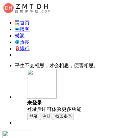
首页
博客
树洞
热搜
排行
平生不会相思，才会相思，便害相思。
未登录
登录后即可体验更多功能
登录
注册
找回密码