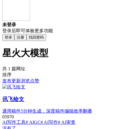
未登录
登录后即可体验更多功能
登录
注册
找回密码
星火大模型
共 1 篇网址
排序
发布
更新
浏览
点赞
讯飞绘文
通用稿件5分钟生成，深度稿件编辑效率翻番
0
597
0
AI写作工具
# AIGC
# AI写作
# AI审查
没有了