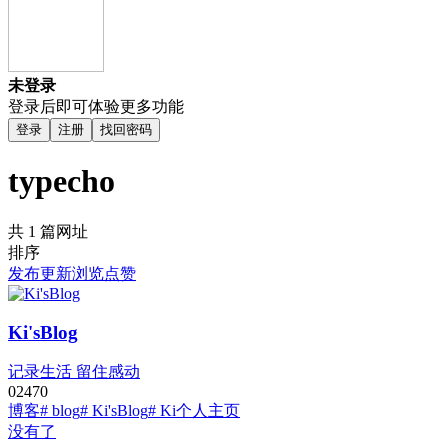
未登录
登录后即可体验更多功能
登录
注册
找回密码
typecho
共 1 篇网址
排序
发布
更新
浏览
点赞
Ki'sBlog
记录生活 留住感动
0
247
0
博客
# blog
# Ki'sBlog
# Ki个人主页
没有了