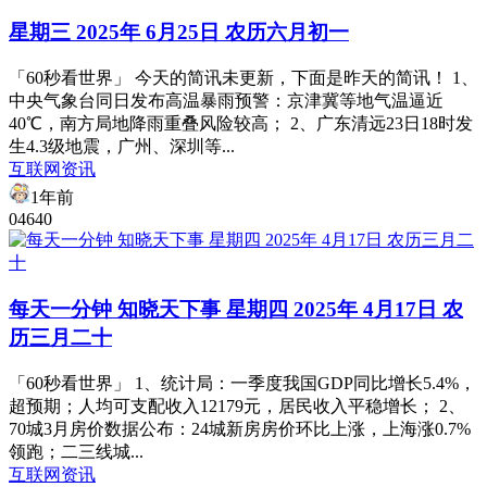
星期三 2025年 6月25日 农历六月初一
「60秒看世界」 今天的简讯未更新，下面是昨天的简讯！ 1、
中央气象台同日发布高温暴雨预警：京津冀等地气温逼近
40℃，南方局地降雨重叠风险较高； 2、广东清远23日18时发
生4.3级地震，广州、深圳等...
互联网资讯
1年前
0
464
0
每天一分钟 知晓天下事 星期四 2025年 4月17日 农
历三月二十
「60秒看世界」 1、统计局：一季度我国GDP同比增长5.4%，
超预期；人均可支配收入12179元，居民收入平稳增长； 2、
70城3月房价数据公布：24城新房房价环比上涨，上海涨0.7%
领跑；二三线城...
互联网资讯