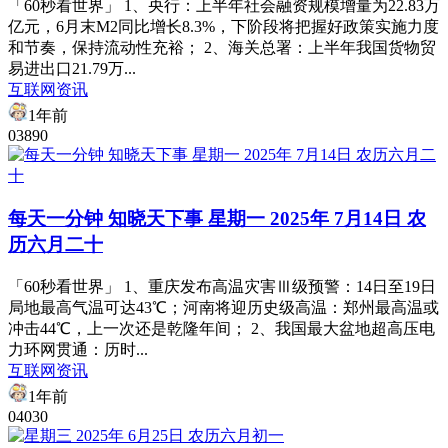
「60秒看世界」 1、央行：上半年社会融资规模增量为22.83万
亿元，6月末M2同比增长8.3%，下阶段将把握好政策实施力度
和节奏，保持流动性充裕； 2、海关总署：上半年我国货物贸
易进出口21.79万...
互联网资讯
1年前
0
389
0
每天一分钟 知晓天下事 星期一 2025年 7月14日 农
历六月二十
「60秒看世界」 1、重庆发布高温灾害Ⅲ级预警：14日至19日
局地最高气温可达43℃；河南将迎历史级高温​​：郑州最高温或
冲击44℃，上一次还是乾隆年间； 2、​​我国最大盆地超高压电
力环网贯通：历时...
互联网资讯
1年前
0
403
0