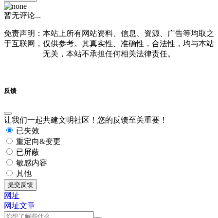
暂无评论...
免责声明：本站上所有网站资料、信息、资源、广告等均取之
于互联网，仅供参考。其真实性、准确性，合法性，均与本站
无关，本站不承担任何相关法律责任。
反馈
让我们一起共建文明社区！您的反馈至关重要！
已失效
重定向&变更
已屏蔽
敏感内容
其他
提交反馈
网址
网址
文章