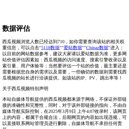
数据评估
西瓜视频浏览人数已经达到710，如你需要查询该站的相关权
重信息，可以点击"
5118数据
""
爱站数据
""
Chinaz数据
"进入；
以目前的网站数据参考，建议大家请以爱站数据为准，更多网
站价值评估因素如：西瓜视频的访问速度、搜索引擎收录以及
索引量、用户体验等；当然要评估一个站的价值，最主要还是
需要根据您自身的需求以及需要，一些确切的数据则需要找西
瓜视频的站长进行洽谈提供。如该站的IP、PV、跳出率等！
关于西瓜视频
特别声明
本站自媒体导航提供的西瓜视频都来源于网络，不保证外部链
接的准确性和完整性，同时，对于该外部链接的指向，不由自
媒体导航实际控制，在2025年3月9日 上午4:07收录时，该网页
上的内容，都属于合规合法，后期网页的内容如出现违规，可
以直接联系网站管理员进行删除，自媒体导航不承担任何责