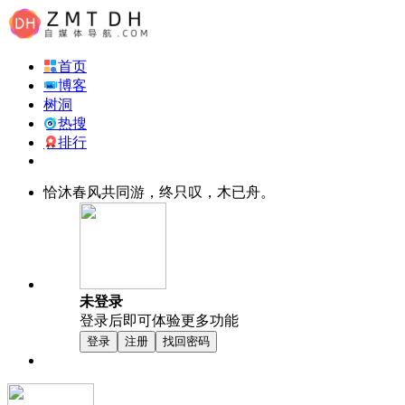
首页
博客
树洞
热搜
排行
恰沐春风共同游，终只叹，木已舟。
未登录
登录后即可体验更多功能
登录
注册
找回密码