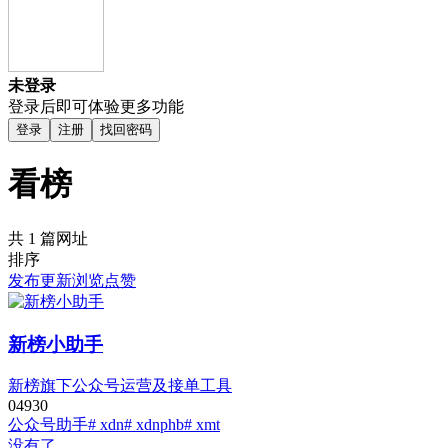
未登录
登录后即可体验更多功能
登录
注册
找回密码
看榜
共 1 篇网址
排序
发布
更新
浏览
点赞
新榜小助手
新榜旗下公众号运营及接单工具
0
493
0
公众号助手
# xdn
# xdnphb
# xmt
没有了