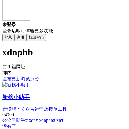
未登录
登录后即可体验更多功能
登录
注册
找回密码
xdnphb
共 1 篇网址
排序
发布
更新
浏览
点赞
新榜小助手
新榜旗下公众号运营及接单工具
0
490
0
公众号助手
# xdn
# xdnphb
# xmt
没有了