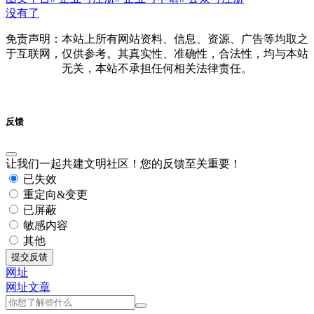
没有了
免责声明：本站上所有网站资料、信息、资源、广告等均取之
于互联网，仅供参考。其真实性、准确性，合法性，均与本站
无关，本站不承担任何相关法律责任。
反馈
让我们一起共建文明社区！您的反馈至关重要！
已失效
重定向&变更
已屏蔽
敏感内容
其他
提交反馈
网址
网址
文章