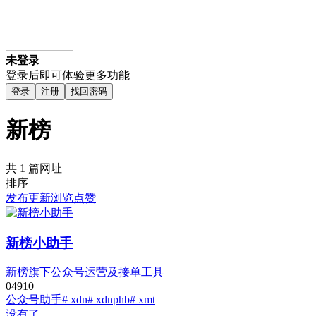
未登录
登录后即可体验更多功能
登录
注册
找回密码
新榜
共 1 篇网址
排序
发布
更新
浏览
点赞
新榜小助手
新榜旗下公众号运营及接单工具
0
491
0
公众号助手
# xdn
# xdnphb
# xmt
没有了